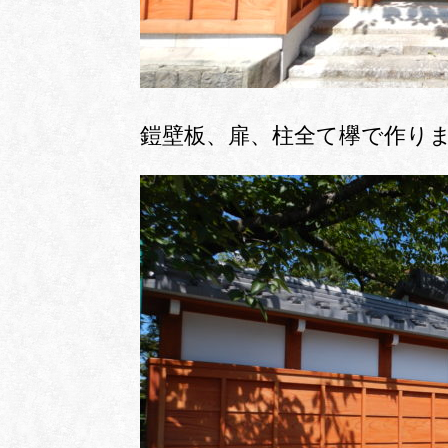
鎧壁板、扉、柱全て欅で作り